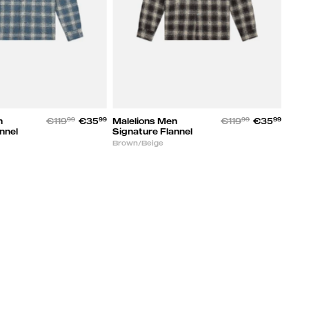
n
€119
99
€35
99
Malelions Men
€119
99
€35
99
nnel
Signature Flannel
Brown/Beige