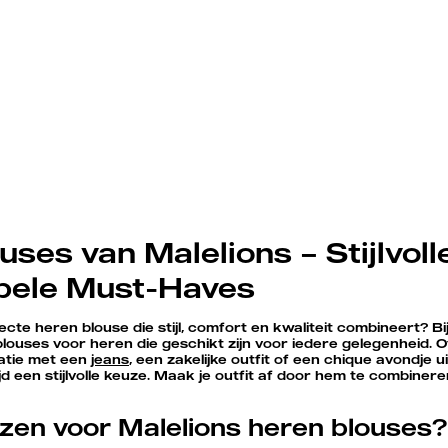
ses van Malelions – Stijlvoll
bele Must-Haves
te heren blouse die stijl, comfort en kwaliteit combineert? Bij
 blouses voor heren die geschikt zijn voor iedere gelegenheid. O
natie met een
jeans
, een zakelijke outfit of een chique avondje u
ijd een stijlvolle keuze. Maak je outfit af door hem te combine
en voor Malelions heren blouses?