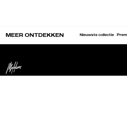
MEER ONTDEKKEN
Nieuwste collectie
Prem
ONTVANG 10% KORTING
Schrijf je in voor onze nieuwsbrief, ontvang direct 10% k
en blijf op de hoogte van de nieuwste items, eveneme
sale periodes.
INSC