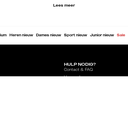
Lees meer
ium
Heren nieuw
Dames nieuw
Sport nieuw
Junior nieuw
Sale
HULP NODIG?
Contact & FAQ
Verzending
Ruilen & Retourneren
Overeenkomst herroepen
orting
Rosada
nten en
★★★★★
Gebaseerd op 13
HRIJVEN