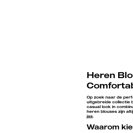
Heren Blou
Comforta
Op zoek naar de perfec
uitgebreide collectie
casual look in combi
heren blouses zijn alt
jas
.
Waarom kiez