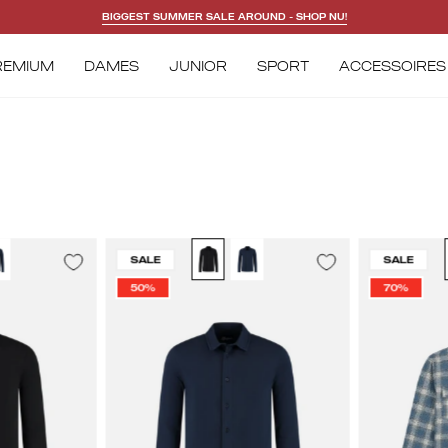
REMIUM
DAMES
JUNIOR
SPORT
ACCESSOIRES
lelions
Malelions
SALE
SALE
n
Men
50%
70%
assic
Classic
rt
Shirt
|
ack
Navy