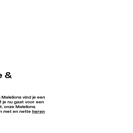
e &
 Malelions vind je een
f je nu gaat voor een
it, onze Malelions
ren met en nette
heren