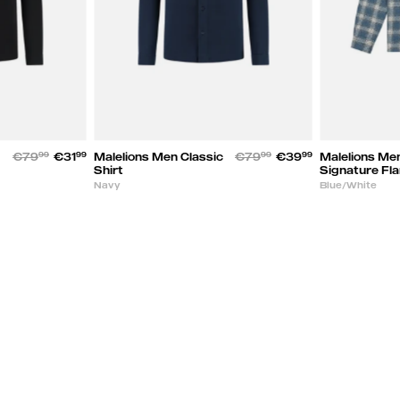
€79
99
€31
99
Malelions Men Classic
€79
99
€39
99
Malelions Me
Shirt
Signature Fla
Navy
Blue/White