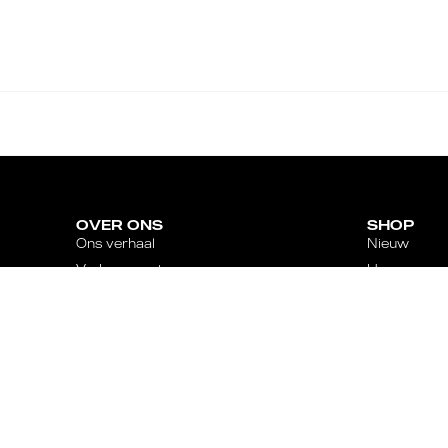
OVER ONS
SHOP
Ons verhaal
Nieuw
Verkooppunten
Heren
Vacatures
Premium
Partner worden
Dames
Content creator worden
Sport
Inspiratie
Junior
00+ reviews