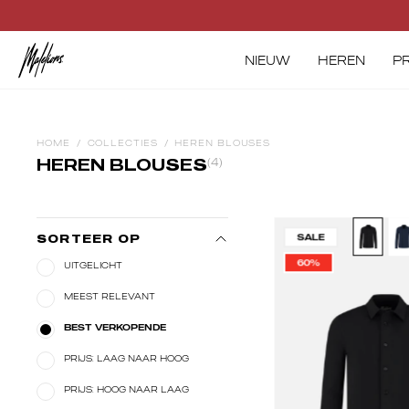
Skip
BIGGEST SUMMER SALE AROUND - SHOP NU!
to
content
NIEUW
HEREN
P
HOME
/
COLLECTIES
/
HEREN BLOUSES
HEREN BLOUSES
(4)
Ma
SALE
SORTEER OP
Me
60%
UITGELICHT
Cl
Shi
MEEST RELEVANT
|
BEST VERKOPENDE
Bl
PRIJS: LAAG NAAR HOOG
PRIJS: HOOG NAAR LAAG