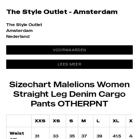
The Style Outlet - Amsterdam
The Style Outlet
Amsterdam
Nederland
VOORWAARDEN
LEES MEER
Sizechart Malelions Women
Straight Leg Denim Cargo
Pants OTHERPNT
XXS
XS
S
M
L
XL
XX
Waist
31
33
35
37
39
41.5
44