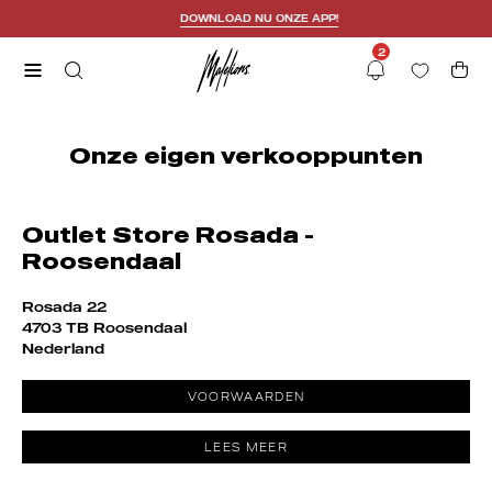
Skip
DOWNLOAD NU ONZE APP!
to
2
content
Open
OPEN
Open
Notifications
SEARCH
navigation
BAR
menu
Onze eigen verkooppunten
Outlet Store Rosada -
Roosendaal
Rosada 22
4703 TB Roosendaal
Nederland
VOORWAARDEN
LEES MEER