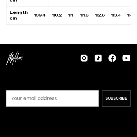
cm
Length
109.4
110.2
111
111.8
112.6
113.4
114.2
cm
SUBSCRIBE