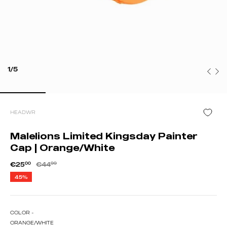
1/5
HEADWR
Malelions Limited Kingsday Painter
Cap | Orange/White
€25
00
€44
99
45%
COLOR -
ORANGE/WHITE