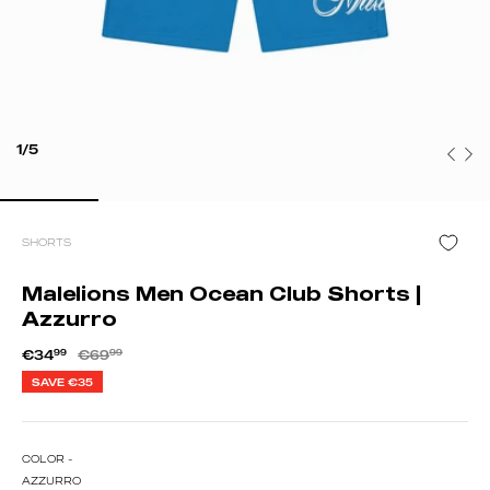
1/5
SHORTS
Malelions Men Ocean Club Shorts |
Azzurro
€34
99
€69
99
SAVE
€35
COLOR -
AZZURRO