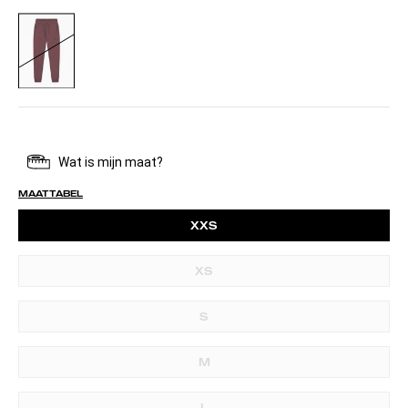
BURGUNDY
MAATTABEL
XXS
XS
S
M
L