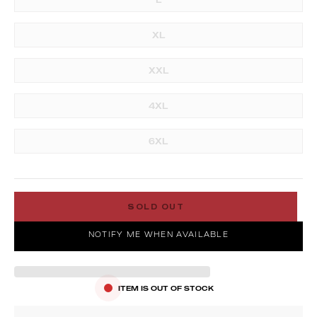
XL
XXL
4XL
6XL
SOLD OUT
NOTIFY ME WHEN AVAILABLE
ITEM IS OUT OF STOCK