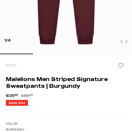
1/4
PANTS
Malelions Men Striped Signature
Sweatpants | Burgundy
€35
99
€89
99
SAVE
€54
COLOR -
BURGUNDY