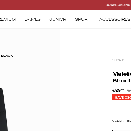
DOWNLOAD NU ONZE APP!
REMIUM
DAMES
JUNIOR
SPORT
ACCESSOIRES
| BLACK
SHORTS
Malel
Short
€29
99
€
SAVE
€3
COLOR -
B