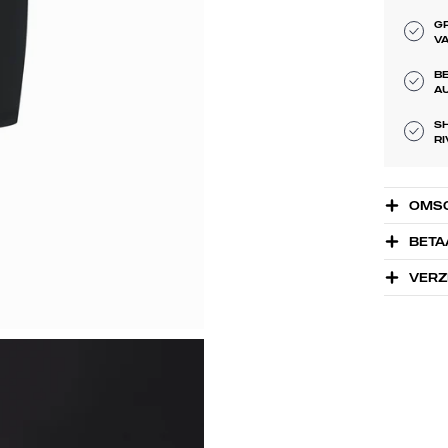
GR
VA
BE
A
SH
R
OMSC
BETA
VERZ