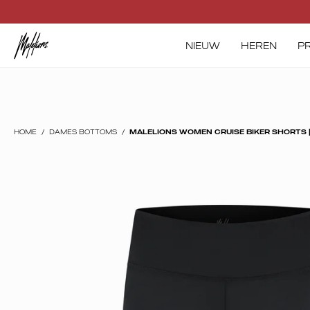
Skip
to
content
NIEUW
HEREN
P
Open
image
lightbox
HOME
/
DAMES BOTTOMS
/
MALELIONS WOMEN CRUISE BIKER SHORTS 