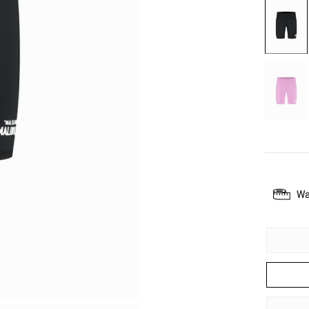
BLACK
BLUSH
PINK