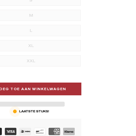
S
M
L
XL
XXL
OEG TOE AAN WINKELWAGEN
LAATSTE STUKS!