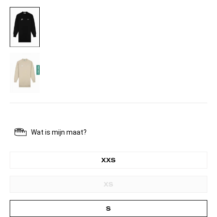
BLACK
CREAM
XXS
XS
S