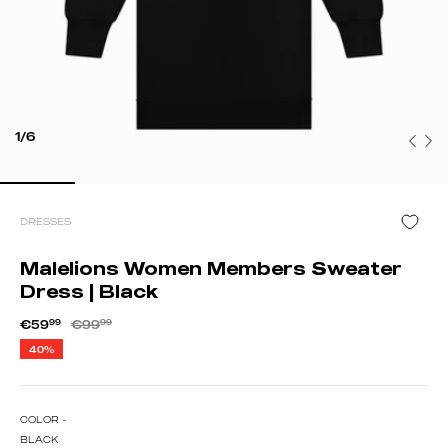
1/6
DRESSES
Malelions Women Members Sweater
Dress | Black
€59
99
€99
99
40%
COLOR -
BLACK